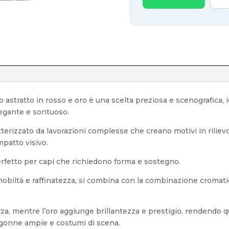
 astratto in rosso e oro è una scelta preziosa e scenografica, id
legante e sontuoso.
tterizzato da lavorazioni complesse che creano motivi in riliev
mpatto visivo.
rfetto per capi che richiedono forma e sostegno.
i nobiltà e raffinatezza, si combina con la combinazione cromat
za, mentre l’oro aggiunge brillantezza e prestigio, rendendo q
, gonne ampie e costumi di scena.