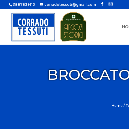
3887839110
corradotessuti@gmail.com
HO
BROCCATO
Home
/
Te