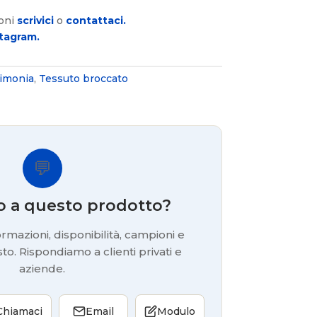
ioni
scrivici
o
contattaci.
tagram.
rimonia
,
Tessuto broccato
💬
o a questo prodotto?
rmazioni, disponibilità, campioni e
to. Rispondiamo a clienti privati e
aziende.
Chiamaci
Email
Modulo