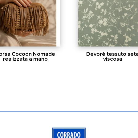
orsa Cocoon Nomade
Devorè tessuto set
realizzata a mano
viscosa