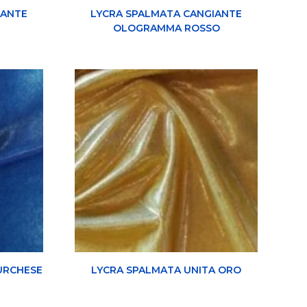
IANTE
LYCRA SPALMATA CANGIANTE
OLOGRAMMA ROSSO
URCHESE
LYCRA SPALMATA UNITA ORO