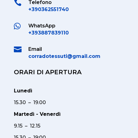

Telefono
+390362551740

WhatsApp
+393887839110

Email
corradotessuti@gmail.com
ORARI DI APERTURA
Lunedì
15.30 – 19.00
Martedì - Venerdì
9.15 – 12.15
15.30 – 19:00