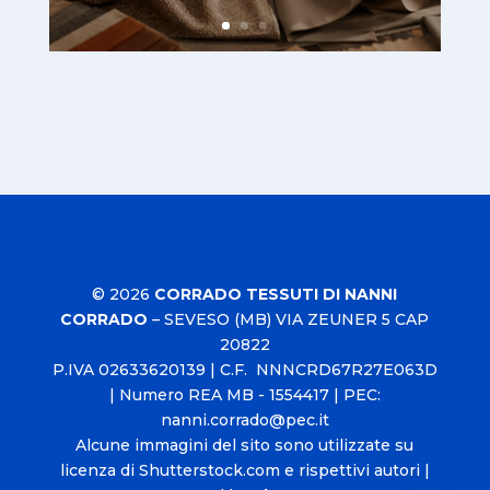
© 2026
CORRADO TESSUTI DI NANNI
CORRADO
–
SEVESO (MB) VIA ZEUNER 5 CAP
20822
P.IVA
02633620139
| C.F. NNNCRD67R27E063D
| Numero REA MB - 1554417 | PEC:
nanni.corrado@pec.it
Alcune immagini del sito sono utilizzate su
licenza di Shutterstock.com e rispettivi autori |