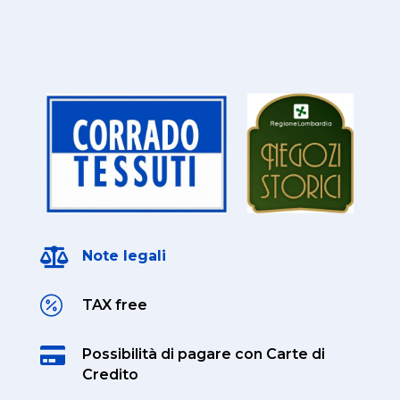

Note legali

TAX free

Possibilità di pagare
con Carte di
Credito