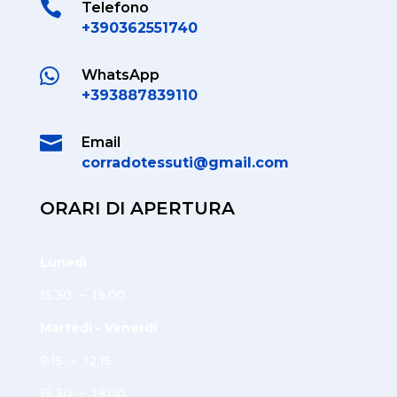

Telefono
+390362551740

WhatsApp
+393887839110

Email
corradotessuti@gmail.com
ORARI DI APERTURA
Lunedì
15.30 – 19.00
Martedì - Venerdì
9.15 – 12.15
15.30 – 19:00