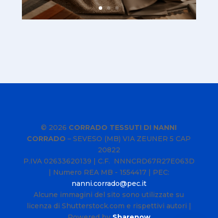
© 2026
CORRADO TESSUTI DI NANNI
CORRADO
–
SEVESO (MB) VIA ZEUNER 5 CAP
20822
P.IVA
02633620139
| C.F. NNNCRD67R27E063D
| Numero REA MB - 1554417 | PEC:
nanni.corrado@pec.it
Alcune immagini del sito sono utilizzate su
licenza di Shutterstock.com e rispettivi autori |
Powered by
Sharenow