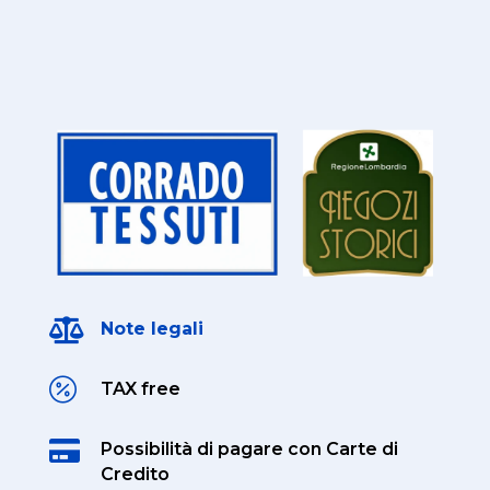

Note legali

TAX free

Possibilità di pagare
con Carte di
Credito