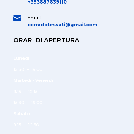
+393887839110

Email
corradotessuti@gmail.com
ORARI DI APERTURA
Lunedì
15.30 – 19.00
Martedì - Venerdì
9.15 – 12.15
15.30 – 19:00
Sabato
9.15 – 12.30