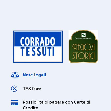

Note legali

TAX free

Possibilità di pagare
con Carte di
Credito