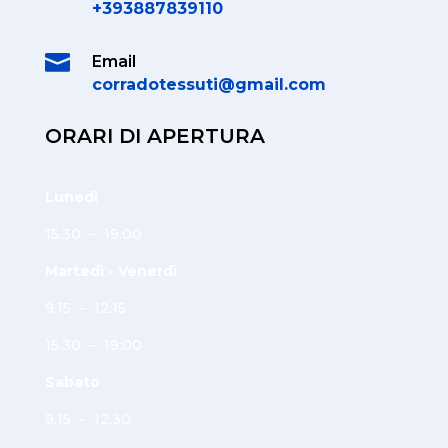
+393887839110

Email
corradotessuti@gmail.com
ORARI DI APERTURA
Lunedì
15.30 – 19.00
Martedì - Venerdì
9.15 – 12.15
15.30 – 19:00
Sabato
9.15 – 12.30