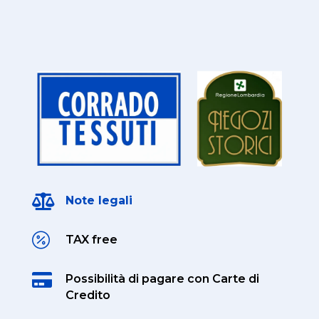

Note legali

TAX free

Possibilità di pagare
con Carte di
Credito