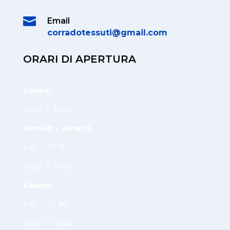

Email
corradotessuti@gmail.com
ORARI DI APERTURA
Lunedì
15.30 – 19.00
Martedì - Venerdì
9.15 – 12.15
15.30 – 19:00
Sabato
9.15 – 12.30
15.30 – 18:30