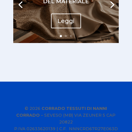
DEL MATERIALE
Leggi
© 2026
CORRADO TESSUTI DI NANNI
CORRADO
–
SEVESO (MB) VIA ZEUNER 5 CAP
20822
P.IVA
02633620139
| C.F. NNNCRD67R27E063D