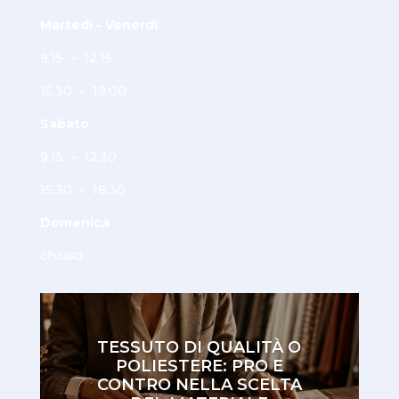
Martedì - Venerdì
9.15 – 12.15
15.30 – 19:00
Sabato
9.15 – 12.30
15.30 – 18:30
Domenica
chiuso
TESSUTO DI QUALITÀ O
POLIESTERE: PRO E
CONTRO NELLA SCELTA