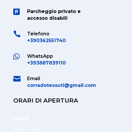

Parcheggio privato e
accesso disabili

Telefono
+390362551740

WhatsApp
+393887839110

Email
corradotessuti@gmail.com
ORARI DI APERTURA
Lunedì
15.30 – 19.00