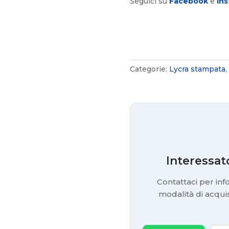
Seguici su
Facebook
e
Ins
Categorie:
Lycra stampata
,
Interessat
Contattaci per info
modalità di acquis