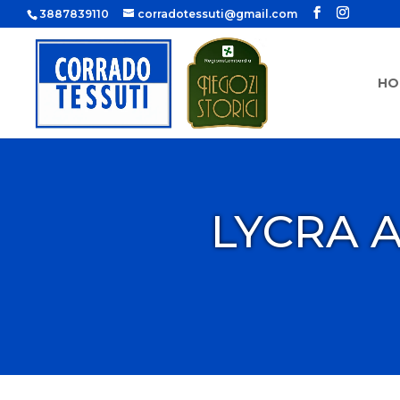
3887839110
corradotessuti@gmail.com
HO
LYCRA 