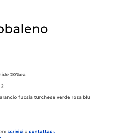
cobaleno
mide 20%ea
 2
 arancio fucsia turchese verde rosa blu
ioni
scrivici
o
contattaci.