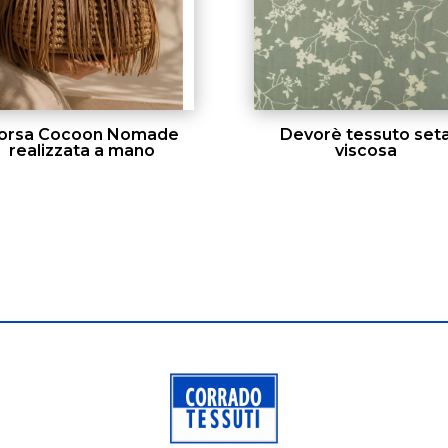
orsa Cocoon Nomade
Devorè tessuto set
realizzata a mano
viscosa