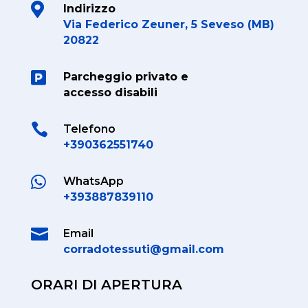

Indirizzo
Via Federico Zeuner, 5 Seveso (MB)
20822

Parcheggio privato e
accesso disabili

Telefono
+390362551740

WhatsApp
+393887839110

Email
corradotessuti@gmail.com
ORARI DI APERTURA