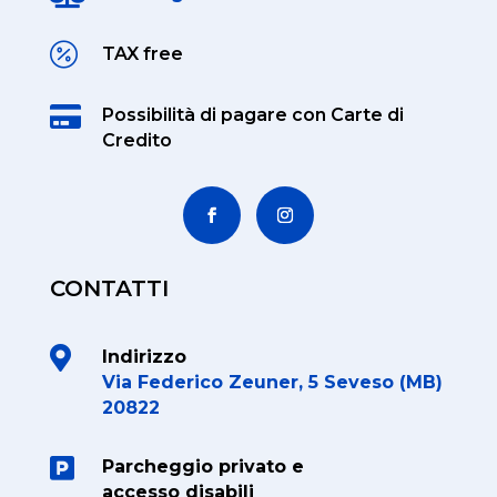

TAX free

Possibilità di pagare
con Carte di
Credito
CONTATTI

Indirizzo
Via Federico Zeuner, 5 Seveso (MB)
20822

Parcheggio privato e
accesso disabili