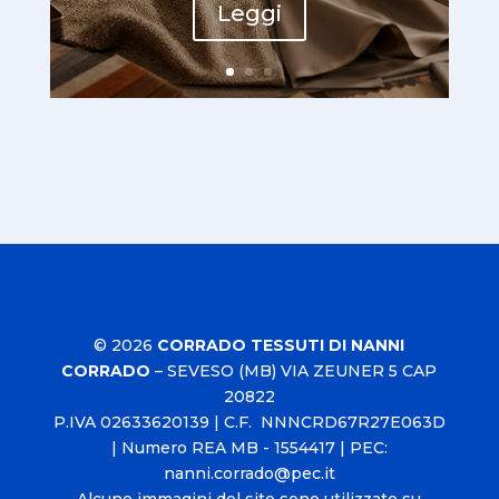
Leggi
© 2026
CORRADO TESSUTI DI NANNI
CORRADO
–
SEVESO (MB) VIA ZEUNER 5 CAP
20822
P.IVA
02633620139
| C.F. NNNCRD67R27E063D
| Numero REA MB - 1554417 | PEC:
nanni.corrado@pec.it
Alcune immagini del sito sono utilizzate su