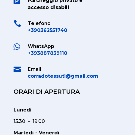

Parcheggio privato e
accesso disabili

Telefono
+390362551740

WhatsApp
+393887839110

Email
corradotessuti@gmail.com
ORARI DI APERTURA
Lunedì
15.30 – 19.00
Martedì - Venerdì