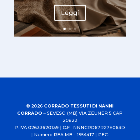
Leggi
© 2026
CORRADO TESSUTI DI NANNI
CORRADO
–
SEVESO (MB) VIA ZEUNER 5 CAP
20822
P.IVA
02633620139
| C.F. NNNCRD67R27E063D
| Numero REA MB - 1554417 | PEC: