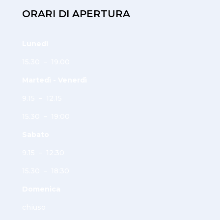
ORARI DI APERTURA
Lunedì
15.30 – 19.00
Martedì - Venerdì
9.15 – 12.15
15.30 – 19:00
Sabato
9.15 – 12.30
15.30 – 18:30
Domenica
chiuso