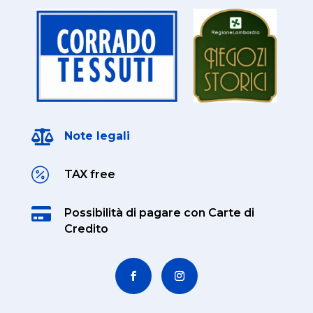

Note legali

TAX free

Possibilità di pagare
con Carte di
Credito