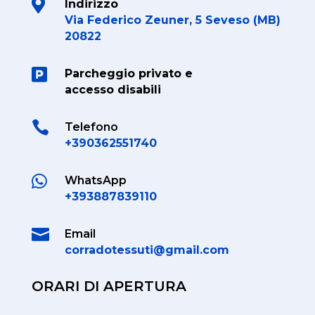

Indirizzo
Via Federico Zeuner, 5 Seveso (MB)
20822

Parcheggio privato e
accesso disabili

Telefono
+390362551740

WhatsApp
+393887839110

Email
corradotessuti@gmail.com
ORARI DI APERTURA