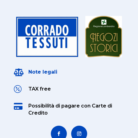

Note legali

TAX free

Possibilità di pagare
con Carte di
Credito