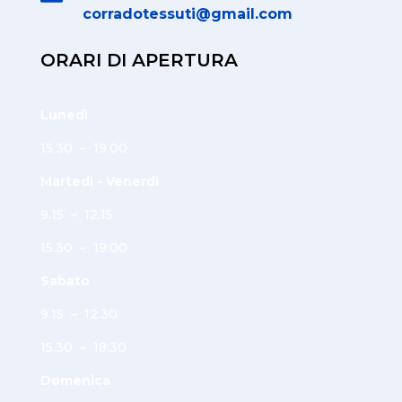
corradotessuti@gmail.com
ORARI DI APERTURA
Lunedì
15.30 – 19.00
Martedì - Venerdì
9.15 – 12.15
15.30 – 19:00
Sabato
9.15 – 12.30
15.30 – 18:30
Domenica