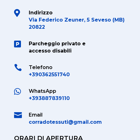

Indirizzo
Via Federico Zeuner, 5 Seveso (MB)
20822

Parcheggio privato e
accesso disabili

Telefono
+390362551740

WhatsApp
+393887839110

Email
corradotessuti@gmail.com
ORARI DI APERTURA