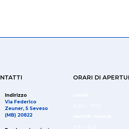
NTATTI
ORARI DI APERTU
Indirizzo
Lunedì
Via Federico
15.30 – 19.00
Zeuner, 5 Seveso
(MB) 20822
Martedì - Venerdì
9.15 – 12.15