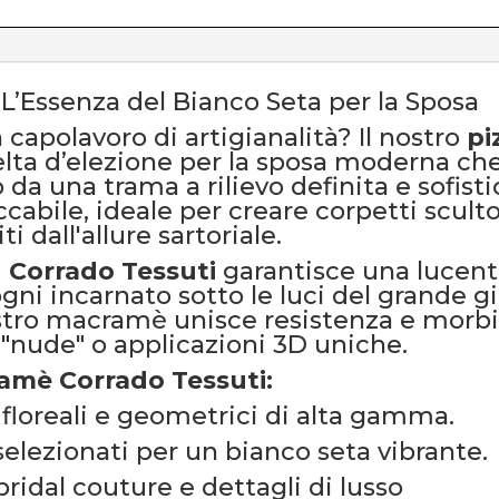
L’Essenza del Bianco Seta per la Sposa
 capolavoro di artigianalità? Il nostro
pi
elta d’elezione per la sposa moderna che
 da una trama a rilievo definita e sofist
cabile, ideale per creare corpetti scult
i dall'allure sartoriale.
i
Corrado Tessuti
garantisce una lucente
gni incarnato sotto le luci del grande gi
 nostro macramè unisce resistenza e mor
i "nude" o applicazioni 3D uniche.
ramè Corrado Tessuti:
floreali e geometrici di alta gamma.
 selezionati per un bianco seta vibrante.
ridal couture e dettagli di lusso