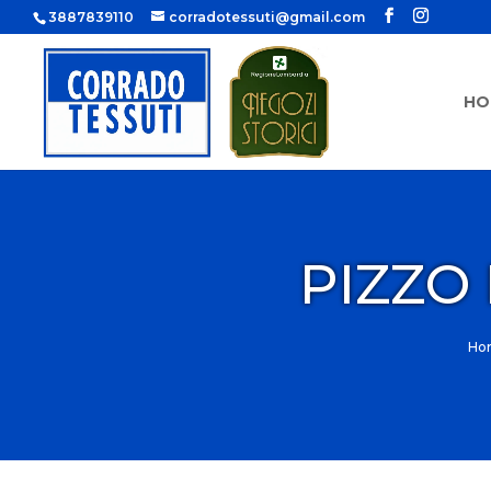
3887839110
corradotessuti@gmail.com
HO
PIZZO
Ho