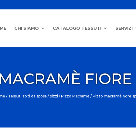
ME
CHI SIAMO
CATALOGO TESSUTI
SERVIZI
 MACRAMÈ FIORE
me
/
Tessuti abiti da sposa
/
pizzi
/
Pizzo Macramè
/ Pizzo macramè fiore s