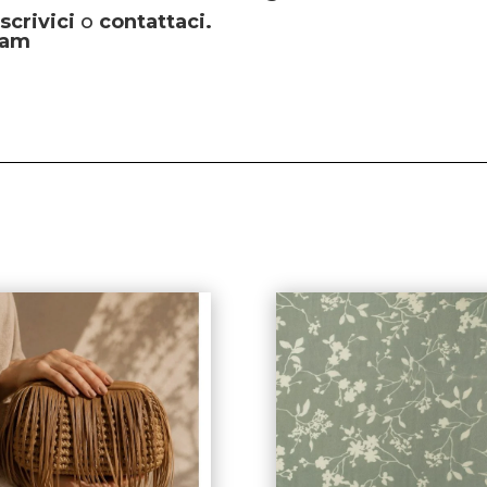
i
scrivici
o
contattaci.
ram
i