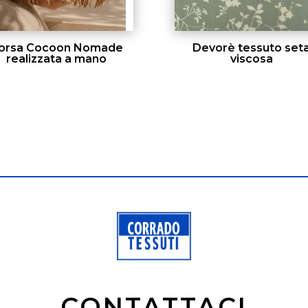
orsa Cocoon Nomade
Devorè tessuto set
realizzata a mano
viscosa
CONTATTACI