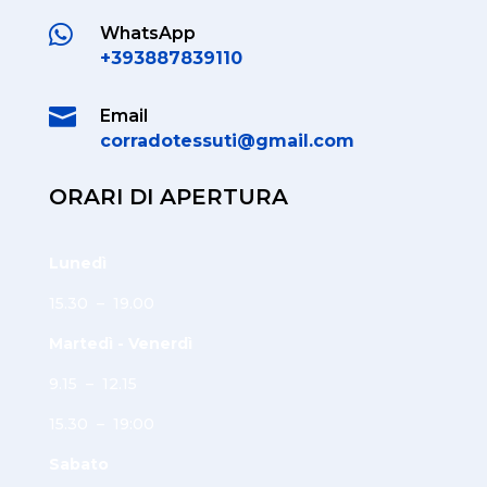

WhatsApp
+393887839110

Email
corradotessuti@gmail.com
ORARI DI APERTURA
Lunedì
15.30 – 19.00
Martedì - Venerdì
9.15 – 12.15
15.30 – 19:00
Sabato