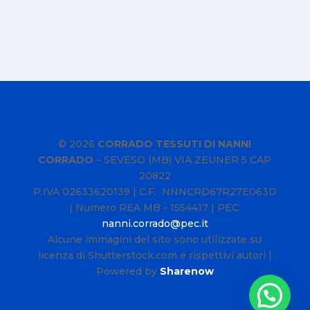
© 2026
CORRADO TESSUTI DI NANNI
CORRADO
–
SEVESO (MB) VIA ZEUNER 5 CAP
20822
P.IVA
02633620139
| C.F. NNNCRD67R27E063D
| Numero REA MB - 1554417 | PEC:
nanni.corrado@pec.it
Alcune immagini del sito sono utilizzate su
licenza di Shutterstock.com e rispettivi autori |
Powered by
Sharenow