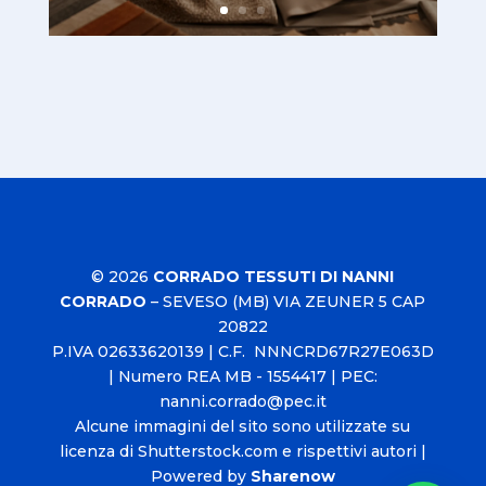
© 2026
CORRADO TESSUTI DI NANNI
CORRADO
–
SEVESO (MB) VIA ZEUNER 5 CAP
20822
P.IVA
02633620139
| C.F. NNNCRD67R27E063D
| Numero REA MB - 1554417 | PEC:
nanni.corrado@pec.it
Alcune immagini del sito sono utilizzate su
licenza di Shutterstock.com e rispettivi autori |
Powered by
Sharenow