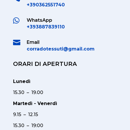
+390362551740

WhatsApp
+393887839110

Email
corradotessuti@gmail.com
ORARI DI APERTURA
Lunedì
15.30 – 19.00
Martedì - Venerdì
9.15 – 12.15
15.30 – 19:00