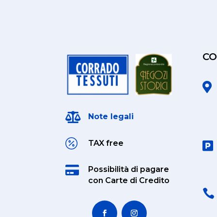
CO


Note legali

TAX free


Possibilità di pagare
con Carte di Credito
