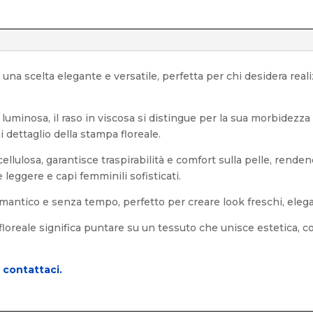
 una scelta elegante e versatile, perfetta per chi desidera reali
 luminosa, il raso in viscosa si distingue per la sua morbidezza e
 dettaglio della stampa floreale.
 cellulosa, garantisce traspirabilità e comfort sulla pelle, rend
e leggere e capi femminili sofisticati.
mantico e senza tempo, perfetto per creare look freschi, eleg
floreale significa puntare su un tessuto che unisce estetica, co
o
contattaci.