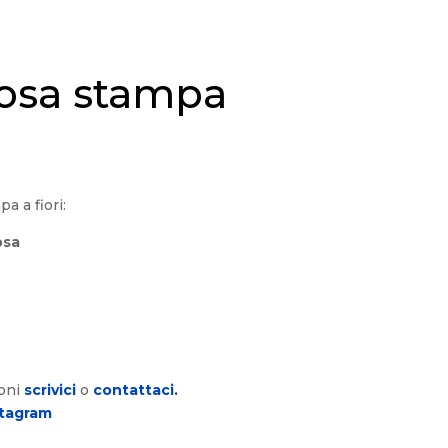
cosa stampa
a a fiori:
osa
ioni
scrivici
o
contattaci.
stagram