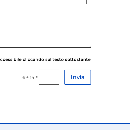
accessibile cliccando sul testo sottostante
Invia
=
6 + 14