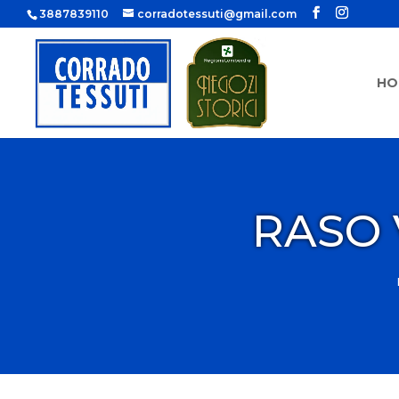
3887839110
corradotessuti@gmail.com
HO
RASO 