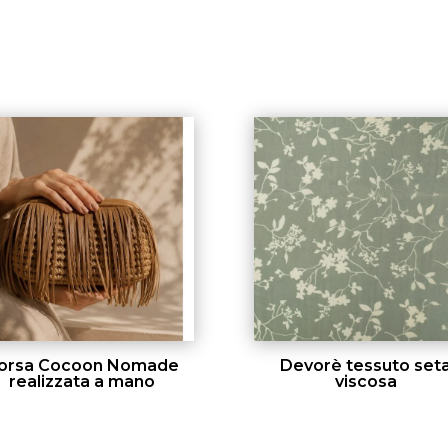
i
orsa Cocoon Nomade
Devorè tessuto set
realizzata a mano
viscosa