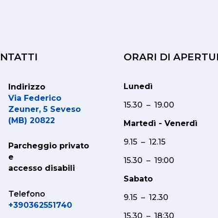
NTATTI
ORARI DI APERTU
Lunedì
Indirizzo
Via Federico
15.30 – 19.00
Zeuner, 5 Seveso
(MB) 20822
Martedì - Venerdì
9.15 – 12.15
Parcheggio privato
e
15.30 – 19:00
accesso disabili
Sabato
Telefono
9.15 – 12.30
+390362551740
15.30 – 18:30