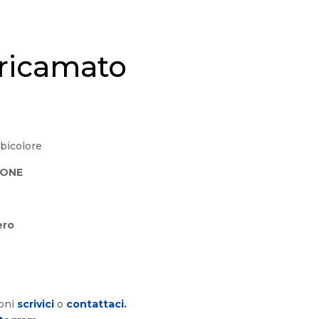
 ricamato
bicolore
TONE
ero
ioni
scrivici
o
contattaci.