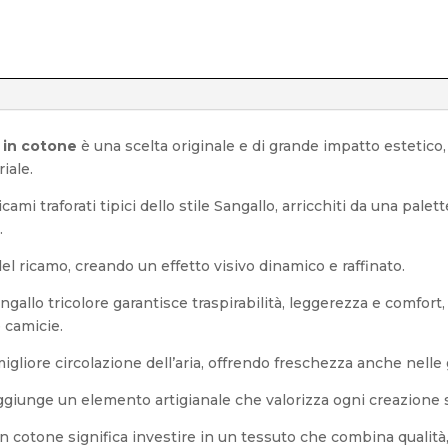
 in cotone
è una scelta originale e di grande impatto estetico,
iale.
ami traforati tipici dello stile Sangallo, arricchiti da una palet
.
 del ricamo, creando un effetto visivo dinamico e raffinato.
Sangallo tricolore garantisce traspirabilità, leggerezza e comfor
e camicie.
igliore circolazione dell’aria, offrendo freschezza anche nelle 
ggiunge un elemento artigianale che valorizza ogni creazione s
 in cotone significa investire in un tessuto che combina qualità