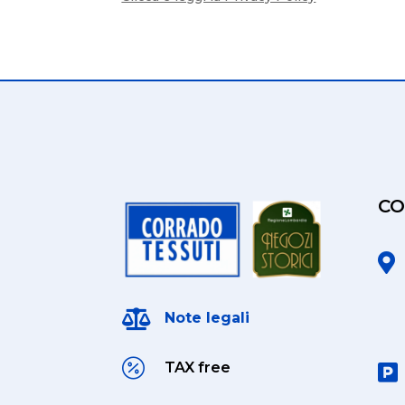
CO


Note legali

TAX free
