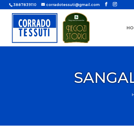
3887839110
corradotessuti@gmail.com
HO
SANGAL