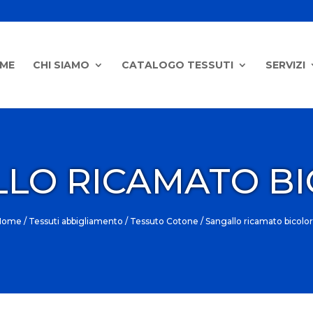
ME
CHI SIAMO
CATALOGO TESSUTI
SERVIZI
LO RICAMATO B
Home
/
Tessuti abbigliamento
/
Tessuto Cotone
/ Sangallo ricamato bicolo