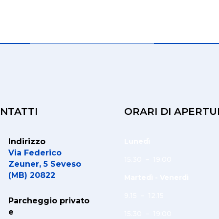
NTATTI
ORARI DI APERTU
Indirizzo
Lunedì
Via Federico
15.30 – 19.00
Zeuner, 5 Seveso
(MB) 20822
Martedì - Venerdì
9.15 – 12.15
Parcheggio privato
e
15.30 – 19:00