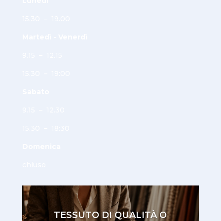
Lunedì
15.30 – 19.00
Martedì - Venerdì
9.15 – 12.15
15.30 – 19:00
Sabato
9.15 – 12.30
15.30 – 18:30
Domenica
chiuso
TESSUTO DI QUALITÀ O