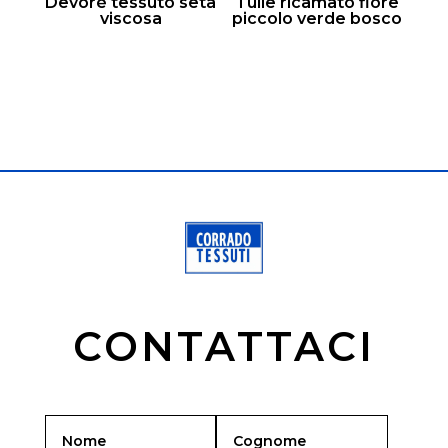
Devorè tessuto seta
Tulle ricamato fiore
viscosa
piccolo verde bosco
CONTATTACI