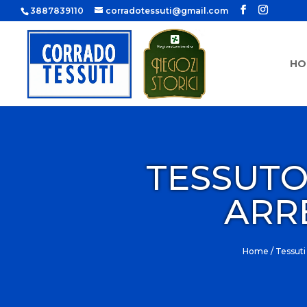
3887839110
corradotessuti@gmail.com
HO
TESSUTO
ARR
Home
/
Tessut