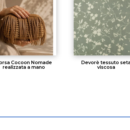
orsa Cocoon Nomade
Devorè tessuto set
realizzata a mano
viscosa