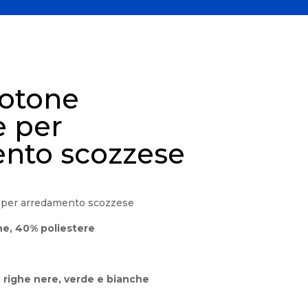
cotone
e per
nto scozzese
e per arredamento scozzese
e, 40% poliestere
 righe nere, verde e bianche