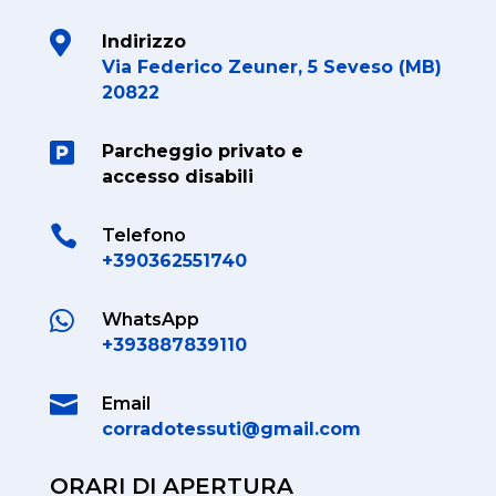

Indirizzo
Via Federico Zeuner, 5 Seveso (MB)
20822

Parcheggio privato e
accesso disabili

Telefono
+390362551740

WhatsApp
+393887839110

Email
corradotessuti@gmail.com
ORARI DI APERTURA