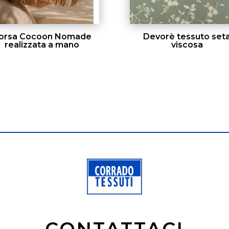
orsa Cocoon Nomade
Devorè tessuto set
realizzata a mano
viscosa
CONTATTACI