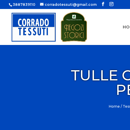
3887839110
corradotessuti@gmail.com
HO
TULLE 
P
Home
/
Tess