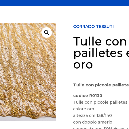
CORRADO TESSUTI
Tulle con
pailletes 
oro
Tulle con piccole paillete
codice R0130
Tulle con piccole pailletes
colore oro
altezza cm 138/140
con doppio smerlo
composizione 50%viscosa