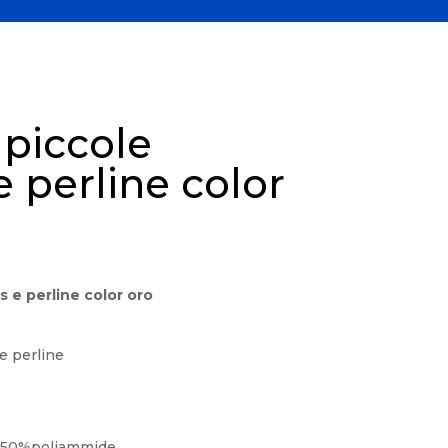
 piccole
e perline color
s e perline color oro
 e perline
 50%poliammide