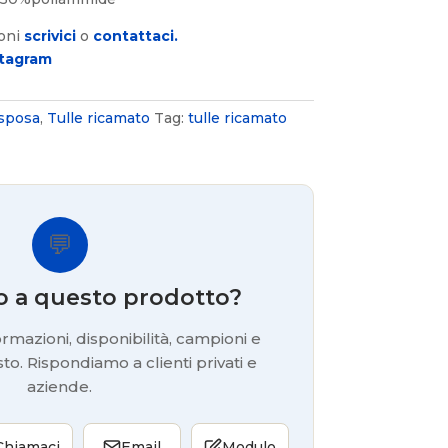
ioni
scrivici
o
contattaci.
stagram
 sposa
,
Tulle ricamato
Tag:
tulle ricamato
💬
o a questo prodotto?
rmazioni, disponibilità, campioni e
to. Rispondiamo a clienti privati e
aziende.
Chiamaci
Email
Modulo