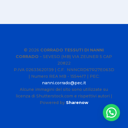
© 2026
CORRADO TESSUTI DI NANNI
CORRADO
–
SEVESO (MB) VIA ZEUNER 5 CAP
20822
P.IVA
02633620139
| C.F. NNNCRD67R27E063D
| Numero REA MB - 1554417 | PEC:
nanni.corrado@pec.it
Alcune immagini del sito sono utilizzate su
licenza di Shutterstock.com e rispettivi autori |
Powered by
Sharenow