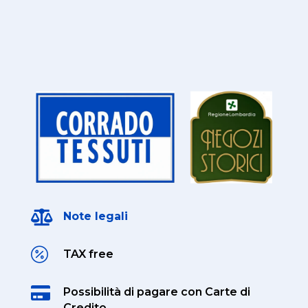

Note legali

TAX free

Possibilità di pagare
con Carte di
Credito