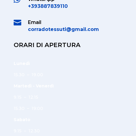
+393887839110

Email
corradotessuti@gmail.com
ORARI DI APERTURA
Lunedì
15.30 – 19.00
Martedì - Venerdì
9.15 – 12.15
15.30 – 19:00
Sabato
9.15 – 12.30