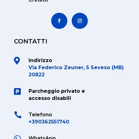
CONTATTI

Indirizzo
Via Federico Zeuner, 5 Seveso (MB)
20822

Parcheggio privato e
accesso disabili

Telefono
+390362551740

WhatsApp